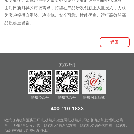
加专业化。诺威起重作为知名电动葫芦专业制造商和服务供应商，
面对日新月异的市场需求，持续在产品研发创新上大量投入，力求
为客户提供自重轻、净空低、安全可靠、性能优良、运行高效的高
品质起重设备。
返回
关注我们
诺威公众号
诺威视频号
诺威网上商城
400-110-1833
欧式电动葫芦源头工厂
,
电动葫芦
,
钢丝绳电动葫芦
,
环链电动葫芦
,
防爆电动葫
芦
，
电动葫芦定制厂家
，
欧式电动葫芦批发商
，
欧式电动葫芦代理商
，
欧式电
动葫芦报价
，
起重机配件工厂